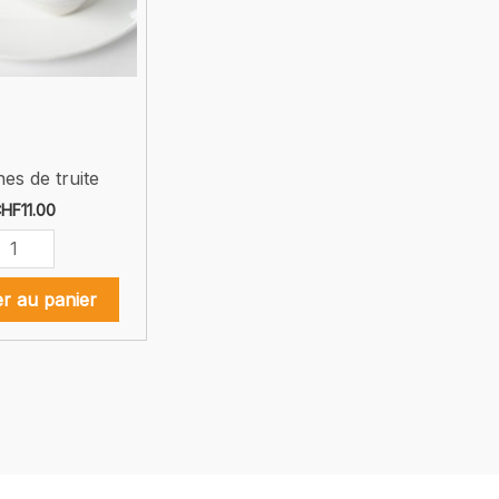
es de truite
HF
11.00
uantité
e
asagnes
er au panier
e
ruite