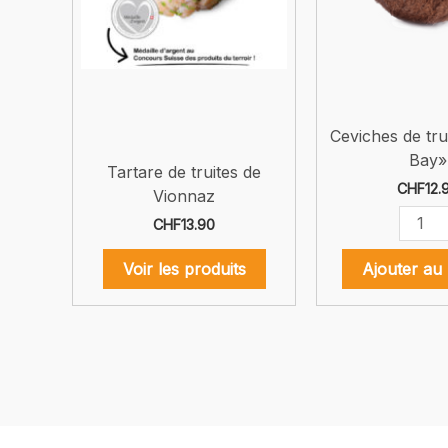
Ceviches de tru
Bay»
Tartare de truites de
CHF
12.
Vionnaz
quanti
CHF
13.90
de
Cevic
Voir les produits
Ajouter au 
de
truites
«Coco
Bay»