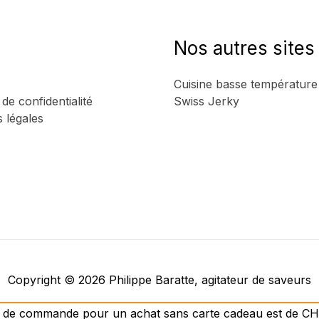
aux
herbes
BIO
Nos autres sites
du
Grand
Cuisine basse température
Saint
 de confidentialité
Swiss Jerky
Bernard
 légales
Copyright © 2026
Philippe Baratte, agitateur de saveurs
 de commande pour un achat sans carte cadeau est de C