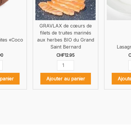
GRAVLAX de cœurs de
filets de truites marinés
ites «Coco
aux herbes BIO du Grand
Saint Bernard
Lasagn
90
CHF
12.95
C
té
quantité
q
de
d
hes
GRAVLAX
L
panier
Ajouter au panier
Ajout
de
d
cœurs
t
de
filets
de
truites
marinés